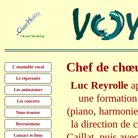
Chef de chœ
L'ensemble vocal
Le répertoire
Luc Reyrolle
ap
Les animateurs
une formation
Les concerts
(piano, harmonie,
Nous écouter
la direction de
Recrutement
Caillat, puis ave
Contact et liens